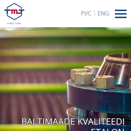
РУС
ENG
B
A
L
T
I
M
A
A
D
E
K
V
A
L
I
T
E
E
D
I