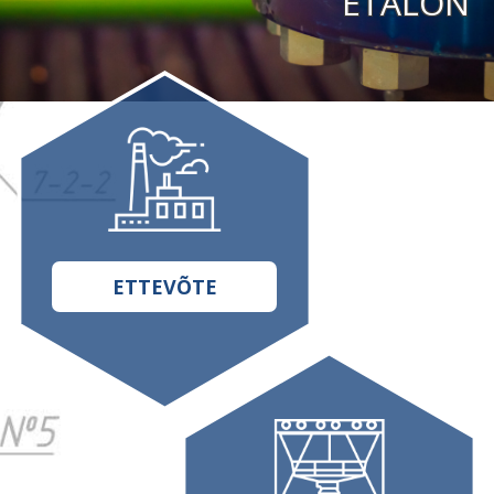
E
T
A
L
O
N
ETTEVÕTE